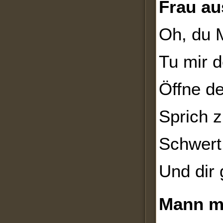
Frau au
Oh, du 
Tu mir d
Öffne d
Sprich 
Schwert 
Und dir 
Mann m