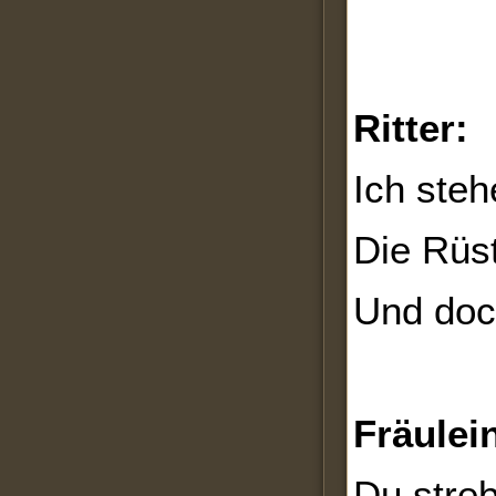
Ritter:
Ich steh
Die Rüs
Und doch
Fräulei
Du stre