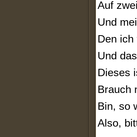
Auf zwei
Und mein
Den ich 
Und das,
Dieses i
Brauch n
Bin, so 
Also, bi