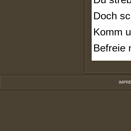
Doch sc
Komm un
Befreie
IMPR