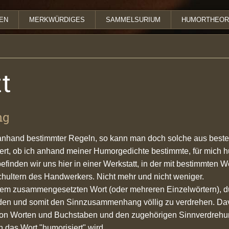
EN
MERKWÜRDIGES
SAMMELSURIUM
HUMORTHEOR
t
ng
anhand bestimmter Regeln, so kann man doch solche aus beste
ssiert, ob ich anhand meiner Humorgedichte bestimmte, für mich 
befinden wir uns hier in einer Werkstatt, in der mit bestimmt
Schultern des Handwerkers. Nicht mehr und nicht weniger.
nem zusammengesetzten Wort (oder mehreren Einzelwörtern), 
ilden und somit den Sinnzusammenhang völlig zu verdrehen. Da
 von Worten und Buchstaben und den zugehörigen Sinnverdrehun
 das Wort "humorisiert" wird.