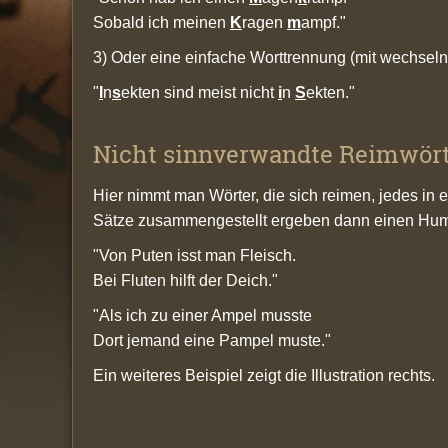
Sobald ich meinen
K
ragen
m
ampf."
3) Oder eine einfache Worttrennung (mit wechselnd
"
I
n
s
ekten sind meist nicht
i
n
S
ekten."
Nicht sinnverwandte Reimwör
Hier nimmt man Wörter, die sich reimen, jedes in 
Sätze zusammengestellt ergeben dann einen Hum
"Von Puten isst man Fleisch.
Bei Fluten hilft der Deich."
"Als ich zu einer Ampel musste
Dort jemand eine Pampel muste."
Ein weiteres Beispiel zeigt die Illustration rechts.