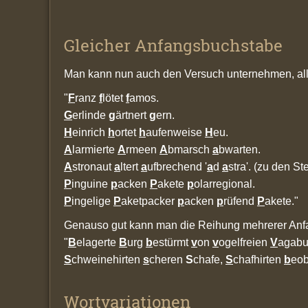
Gleicher Anfangsbuchstabe
Man kann nun auch den Versuch unternehmen, alle
"
F
ranz
f
lötet
f
amos.
G
erlinde
g
ärtnert
g
ern.
H
einrich
h
ortet
h
aufenweise
H
eu.
A
larmierte
A
rmeen
A
bmarsch
a
bwarten.
A
stronaut
a
ltert
a
ufbrechend '
a
d
a
stra'. (zu den St
P
inguine
p
acken
P
akete
p
olarregional.
P
ingelige
P
aketpacker
p
acken
p
rüfend
P
akete."
Genauso gut kann man die Reihung mehrerer Anf
"
B
elagerte
B
urg
b
estürmt
v
on
v
ogelfreien
V
agabu
S
chweinehirten
s
cheren
S
chafe,
S
chafhirten
b
eo
Wortvariationen