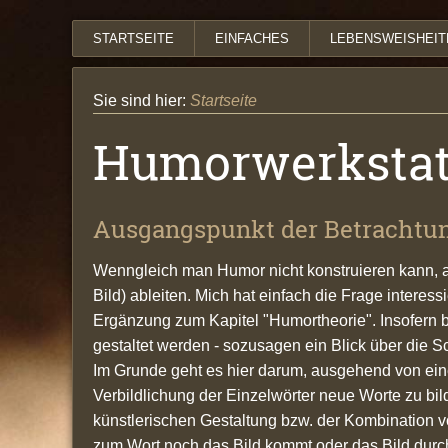
STARTSEITE
EINFACHES
LEBENSWEISHEIT
Sie sind hier:
Startseite
Humorwerkstat
Ausgangspunkt der Betrachtu
Wenngleich man Humor nicht konstruieren kann, 
Bild) ableiten. Mich hat einfach die Frage intere
Ergänzung zum Kapitel "Humortheorie". Insofern 
gestaltet werden - sozusagen ein Blick über die 
Im Grunde geht es hier darum, ausgehend von ei
Verbildlichung der Einzelwörter neue Worte zu b
künstlerischen Gestaltung bzw. der Kombination
zum Wort noch das Bild kommt oder das Bild durch