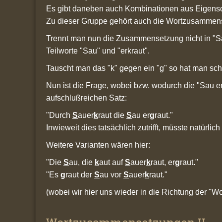
Es gibt daneben auch Kombinationen aus Eigensch
Zu dieser Gruppe gehört auch die Wortzusammense
Trennt man nun die Zusammensetzung nicht in "Sau
Teilworte "Sau" und "erkraut".
Tauscht man das "k" gegen ein "g" so hat man scho
Nun ist die Frage, wobei bzw. wodurch die "Sau e
aufschlußreichen Satz:
"Durch
S
auer
k
raut die
S
au er
g
raut."
Inwieweit dies tatsächlich zutrifft, müsste natürlich
Weitere Varianten wären hier:
"Die
S
au, die
k
aut auf
S
auer
k
raut, er
g
raut."
"Es
g
raut der
S
au vor
S
auer
k
raut."
(wobei wir hier uns wieder in die Richtung der "W