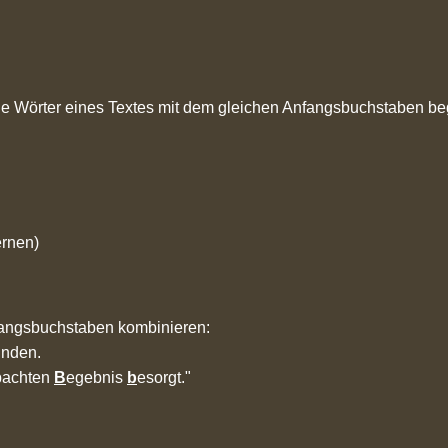
 Wörter eines Textes mit dem gleichen Anfangsbuchstaben begi
ernen)
angsbuchstaben kombinieren:
nden.
bachten
B
egebnis
b
esorgt."