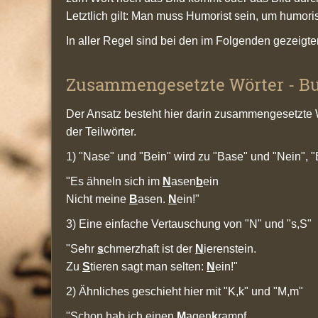
Letztlich gilt: Man muss Humorist sein, um humoris
In aller Regel sind bei den im Folgenden gezeigte
Zusammengesetzte Wörter - B
Der Ansatz besteht hier darin zusammengesetzte 
der Teilwörter.
1) "Nase" und "Bein" wird zu "Base" und "Nein", 
"Es ähneln sich im
N
asen
b
ein
Nicht meine
B
asen.
N
ein!"
3) Eine einfache Vertauschung von "N" und "s,S"
"Sehr
s
chmerzhaft ist der
N
ierenstein.
Zu
S
tieren sagt man selten:
N
ein!"
2) Ähnliches geschieht hier mit "K,k" und "M,m"
"Schon hab ich einen
M
agen
k
rampf